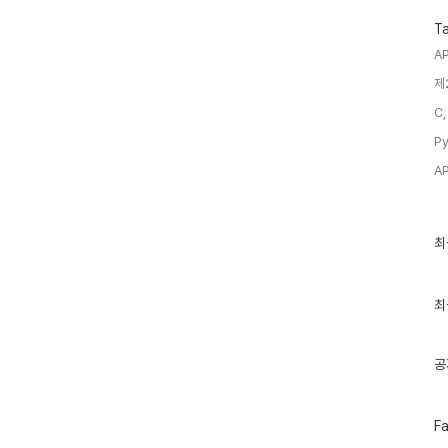
T
A
제
C,
Py
A
최
최
근
글
과
인
최
기
글
공
페
F
이