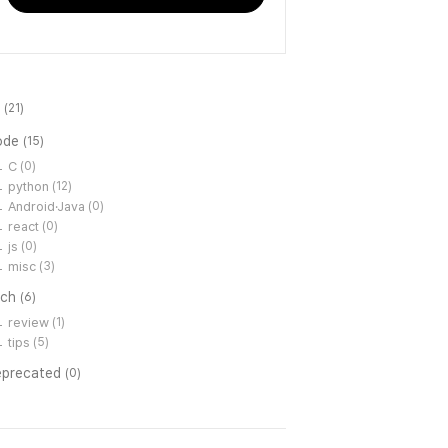
l
(21)
ode
(15)
C
(0)
python
(12)
Android·Java
(0)
react
(0)
js
(0)
misc
(3)
ech
(6)
review
(1)
tips
(5)
eprecated
(0)