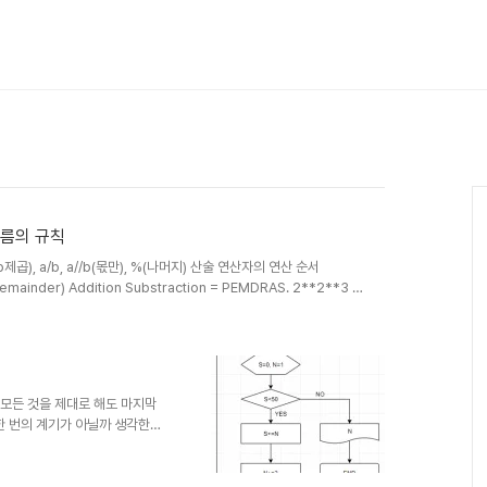
 이름의 규칙
b제곱), a/b, a//b(몫만), %(나머지) 산술 연산자의 연산 순서
(Remainder) Addition Substraction = PEMDRAS. 2**2**3 =
15/2+21%4-2**3 = (15/2)+(21%4)-(2^3) = 0.5 복합 대입도 가
 1) 변수 이름의 규칙 AbC123___ (문자+숫자+언더스코어만). 대소문자
 모든 것을 제대로 해도 마지막
한 번의 계기가 아닐까 생각한
sum=0을 선언한다.[단계 2] n
n을 계산하여 sum에 기억시킨다.
2] 로 이동한다.[단계 6]