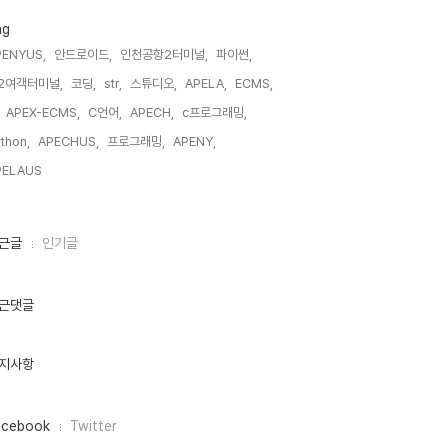
ag
PENYUS,
안드로이드,
인천공항2터미널,
파이썬,
2여객터미널,
코딩,
str,
스튜디오,
APELA,
ECMS,
APEX-ECMS,
C언어,
APECH,
c프로그래밍,
thon,
APECHUS,
프로그래밍,
APENY,
PELAUS,
근글
인기글
근댓글
지사항
acebook
Twitter