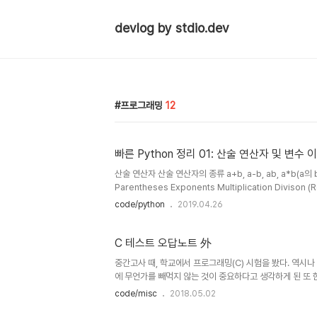
devlog by stdio.dev
프로그래밍
12
빠른 Python 정리 01: 산술 연산자 및 변수
산술 연산자 산술 연산자의 종류 a+b, a-b, ab, a*b(a의 
Parentheses Exponents Multiplication Divison 
2^ 2^3 = 2^8 = 256 (2**2)**3 = (2^2)^3 = 64 
code/python
2019.04.26
능 (a=3, a//=2, print(a) 순서대로 입력시 출력값은
구분 있고, 예약어 사용 불가.
C 테스트 오답노트 外
중간고사 때, 학교에서 프로그래밍(C) 시험을 봤다. 역시나
에 무언가를 빼먹지 않는 것이 중요하다고 생각하게 된 또 
다.. Q. 다음 알고리즘의 실행 결과는?[단계 1] 변수 n=1, 
code/misc
2018.05.02
이 9보다 크면, [단계 6]으로 이동한다.[단계 3] sum+
[단계 4] n+1을 계산하여 n에 기억시킨다.[단계 5] [단계 