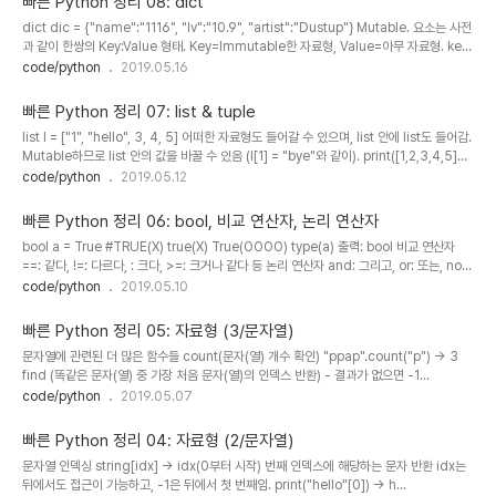
빠른 Python 정리 08: dict
개 추가) s1 = {1,2,3} s1.update([4,5,6]) print(s1..
dict dic = {"name":"1116", "lv":"10.9", "artist":"Dustup"} Mutable. 요소는 사전
과 같이 한쌍의 Key:Value 형태. Key=Immutable한 자료형, Value=아무 자료형. key
로 자료를 얻기 dic = {"name":"1116", "lv":"10.9", "artist":"Dustup"}
code/python
2019.05.16
print(dic[name]) 출력: 1116 tuple도 키값으로 사용은 가능하지만.. price = {("떡볶
이","김밥"):"3000원",("라면","만두"):"4000원"} print(price) 출력: {(&#39;떡볶이
빠른 Python 정리 07: list & tuple
&#39;, &#39;김밥&#39;): &#39;3000원&#39;, (&#39;라면&#39;, &#39;만두
list l = ["1", "hello", 3, 4, 5] 어떠한 자료형도 들어갈 수 있으며, list 안에 list도 들어감.
&#39;): &#39..
Mutable하므로 list 안의 값을 바꿀 수 있음 (l[1] = "bye"와 같이). print([1,2,3,4,5]+
[6,7,8,9]) -> [1,2,3,4,5,6,7,8,9] len([1,2,3,4,5]) -> 5 (len() 함수는 리스트 내 요
code/python
2019.05.12
소의 개수를 반환함) 이외 슬라이싱, 구성 요소 확인 등은 str과 거의 동일. 관련 함수 del(리
스트의 특정 인덱스 값 삭제) l = [1,2,3,4,5] del(l[1]) print(l) 출력: [1,3,4,5]
빠른 Python 정리 06: bool, 비교 연산자, 논리 연산자
append(리스트 끝에 값 추가) l = [1,2,3,4,5] l.append(6) print(l) 출력: [..
bool a = True #TRUE(X) true(X) True(OOOO) type(a) 출력: bool 비교 연산자
==: 같다, !=: 다르다, : 크다, >=: 크거나 같다 등 논리 연산자 and: 그리고, or: 또는, not:
부정 print(False or True) -> True print(False and True) -> False print(not
code/python
2019.05.10
True) -> False False와 동일한 취급을 받는 물건 0, "", [], (), {}, None (빈 값이거나
0)
빠른 Python 정리 05: 자료형 (3/문자열)
문자열에 관련된 더 많은 함수들 count(문자(열) 개수 확인) "ppap".count("p") -> 3
find (똑같은 문자(열) 중 가장 처음 문자(열)의 인덱스 반환) - 결과가 없으면 -1
"ppap".find("p") -> 0 index (똑같은 문자(열) 중 가장 처음 문자(열)의 인덱스 반환) -
code/python
2019.05.07
결과가 없으면 프로그램이 터짐 "ppap".index("z") -> (에러) upper, lower (모두 대문
자/소문자화한 값을 반환) "python".upper() -> PYTHON / "PYTHON".lower() ->
빠른 Python 정리 04: 자료형 (2/문자열)
python replace (처음 값을 이후 주어진 값으로 치환한 값을 반환)
문자열 인덱싱 string[idx] -> idx(0부터 시작) 번째 인덱스에 해당하는 문자 반환 idx는
"python".replace("p","P") -> Python split (해당 값을 기준으..
뒤에서도 접근이 가능하고, -1은 뒤에서 첫 번째임. print("hello"[0]) -> h