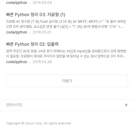
print("hello"[-1]) -> o 슬라이싱 string[start:end-1:interval] -> start부터 end-1
code/python
2019.05.04
번째 인덱스까지 interval의 간격으로 문자 반환. start 생략시 맨 처음 인덱스부터, end
생략시 마지막까지 반환. interval은 colon까지 아예 생략 가능(기본값 1). print("Life"
빠른 Python 정리 03: 자료형 (1)
[:2]) -> Li print("Life"[:-1]) -> Lif print("Life"[::2]) -> Lf 포맷팅 %d, %s, %f,
자료형 int 정수형 (7 등) float 실수형 (3.14 등) str &#39; &#39;나 " "로 둘러 싸여있
%%(%를 출력) print..
으면 모두 문자열임. 요소값은 변경 불가 (a[0] = "l" (X)) str의 병합과 반복 "214" +
"748" + "3647 is MAX_INT" -> 2147483647 is MAX_INT "안녕!"*3 -> "안
code/python
2019.05.01
녕!안녕!안녕!" str의 길이 len("SPACE CHAR.") -> 11 (공백을 포함함) 강제로 형변환하
기 type(3) -> type(float(3)) -> type(str(3)) ->
빠른 Python 정리 02: 입출력
입력 무조건 str로 받음. int로 받기 위해서는 int()로 input()을 감싸줌으로서 강제 형변환
이 필요함. 자료형이 제대로 주어지지 않았을 때 일어날 수 있는 참사 입력으로 3이 주어진
다. int(input())*3의 출력 결과는 9. input()*3의 출력 결과는 &#39;333&#39;. 출력
code/python
2019.04.28
print(&#39;life&#39; &#39;is&#39; &#39;too&#39; &#39;short&#39;) ->
lifeistooshort
print(&#39;life&#39;,&#39;is&#39;,&#39;too&#39;,&#39;short&#39;) ->
더보기
life is too short print(&#39;this&#39;, end=&#39;!&#39;)
print(&#39;is&#39..
관련사이트
Copyright © Daum Corp. All rights reserved.