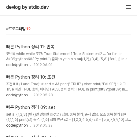
devlog by stdio.dev
프로그래밍
12
빠른 Python 정리 11: 반복
코반복 while while 조건: True_Statement1 True_Statement2 ... for for i in
&#39;python&#39;: print(i) 출력: p y t h o n a=[(1,2),(3,4),(5,6)] for(i, j) in a:
print(i+j) for i in a: print(i) 출력: 3 7 11 (1, 2) (3, 4) (5, 6) range(start, end+1,
code/python
2019.06.01
interval) print(list(range(0,5)))->[0,1,2,3,4] (range 함수 그 자체는 값을 가지고
있지 않으므로 list나 tuple로 변환) print("반복 횟수?") n = int(input()) for _ in
빠른 Python 정리 10: 조건
range(n): print(&#39;안녕!&#3..
조건 if if (1 and True): # and = && print("TRUE") else: print("FALSE") 1 이고
True 이면 TRUE 출력, 아니면 FALSE출력 출력: TRUE in print(&#39;p&#39; in
&#39;python&#39;) -> True (&#39;python&#39;이라는 문자열 내
code/python
2019.05.28
&#39;p&#39;라는 문자가 있으니 True 반환) print(&#39;java&#39; not in
&#39;python&#39;) -> True (&#39;python&#39;이라는 문자열 내
빠른 Python 정리 09: set
&#39;java&#39;라는 문자열은 없음) for i in [1,3,5,8,9]: print(i) 출력: 1 3 5 8 9
set s={1,2,3} (빈 {}만 만들면 dict임) 집합. 중복 불가, 순서 없음. 요소 중복 불가 s1=
{1,1,1,6} print(s1) 출력: {1,6} 집합 연산 s2 = {1,2,3,4,5,6} s3 = {5,6,7,8,9,10} 교
집합 s2 & s3 OR s2.intersection(s3)-> {5,6} 합집합 s2 | s3 OR s2.union(s3) -
code/python
2019.05.22
> {1,2,3,4,5,6,7,8,9,10} 차집합 s2 - s3 OR s2.difference(s3) -> {1,2,3,4}
add(값 1개 추가) s1 = {1,2,3} s1.add(4) print(s1) 출력: {1,2,3,4} update(값 여러