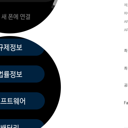
제
파
AP
A
최
최
근
글
과
인
최
기
글
공
페
F
이
스
북
트
위