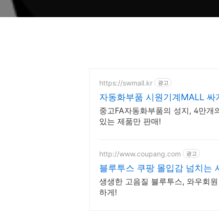
https://swmall.kr
광고
자동화부품 시원기계MALL 싸
문
중고FA자동화부품의 성지, 4만개의
있는 제품만 판매!
http://www.coupang.com
광고
블루투스 쿠팡 몰입감 넘치는 
생생한 고음질 블루투스, 와우회원 
하게!