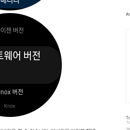
터
플
러
Ar
그
인
Ca
방
To
문
To
자
Ye