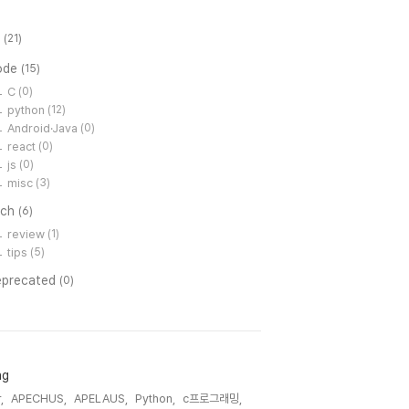
l
(21)
ode
(15)
C
(0)
python
(12)
Android·Java
(0)
react
(0)
js
(0)
misc
(3)
ech
(6)
review
(1)
tips
(5)
eprecated
(0)
ag
,
APECHUS,
APELAUS,
Python,
c프로그래밍,