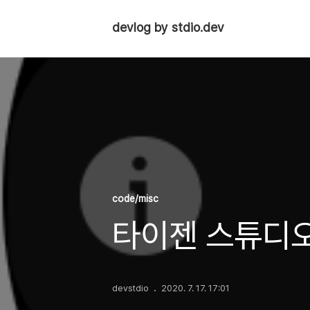
devlog by stdio.dev
code/misc
타이젠 스튜디오
devstdio
2020. 7. 17. 17:01