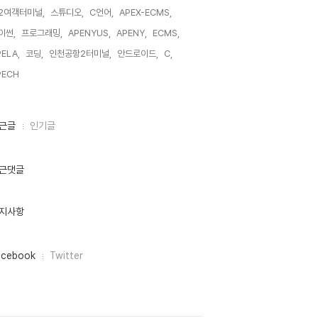
2여객터미널,
스튜디오,
C언어,
APEX-ECMS,
이썬,
프로그래밍,
APENYUS,
APENY,
ECMS,
ELA,
코딩,
인천공항2터미널,
안드로이드,
C,
PECH,
근글
인기글
근댓글
지사항
acebook
Twitter